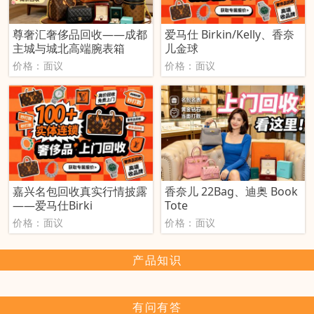
尊奢汇奢侈品回收——成都
爱马仕 Birkin/Kelly、香奈
主城与城北高端腕表箱
儿金球
价格：面议
价格：面议
嘉兴名包回收真实行情披露
香奈儿 22Bag、迪奥 Book
——爱马仕Birki
Tote
价格：面议
价格：面议
产品知识
有问有答