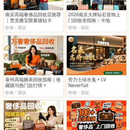
南京高端奢侈品回收店推荐
2026南京大牌钻石首饰上
｜梵克雅宝限量镶钻卡
门回收全指南：卡地
价格：面议
价格：面议
泰州高端腕表回收指南｜收
劳力士绿水鬼 + LV
藏级与热门款行情 +
Neverfull
价格：面议
价格：面议