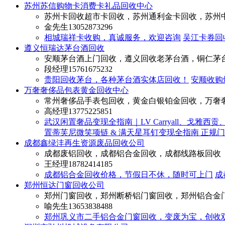
苏州苏信购物卡消费卡礼品回收中心
苏州卡回收超市卡回收，苏州通利金卡回收，苏州
金先生
13052873296
相城瑞祥卡收购，真诚服务，欢迎咨询
吴江卡券回
遵义恒瑞达茅台酒回收
安顺茅台酒上门回收，遵义回收老茅台酒，铜仁茅
段经理
15761675232
贵阳回收茅台，各种茅台酒实体店回收！
安顺收购
万奢奢侈品包表黄金回收中心
常州奢侈品手表包回收，黄金白银铂金回收，万奢
高经理
13775225851
武汉闲置奢品变现全指南｜LV Carryall、戈
置蒂芙尼微笑项链 & 满天星耳钉变现全指南 正规
成都鑫绿沣再生资源废品回收公司
成都废铝回收，成都铝合金回收，成都线路板回收
王经理
18782414185
成都铝合金回收价格，节假日不休，随时可上门
成
郑州恒达门窗回收公司
郑州门窗回收，郑州断桥铝门窗回收，郑州铝合金
喻先生
13653838488
郑州巩义市二手铝合金门窗回收，变废为宝，创收