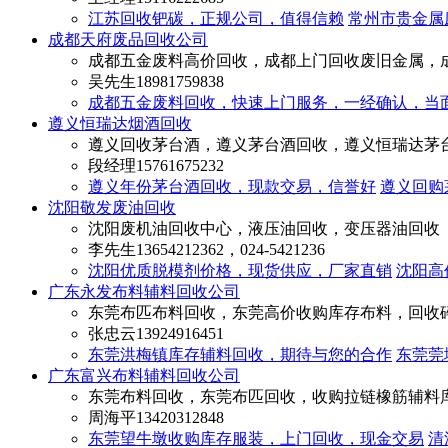
江苏回收钯碳，正规公司，值得信赖
常州市贵金属
成都天府废品回收公司
成都五金废料高价回收，成都上门回收废旧金属，
吴先生
18981759838
成都五金废料回收，快速上门服务，一经确认，当
遵义恒瑞达烟酒回收
遵义回收茅台酒，遵义茅台酒回收，遵义恒瑞达茅
段经理
15761675232
遵义年份茅台酒回收，现款交易，信誉好
遵义回购
沈阳敬发废油回收
沈阳废机油回收中心，液压油回收，变压器油回收
李先生
13654212362，024-5421236
沈阳优质脱模剂价格，现货供应，厂家直销
沈阳高
广东永发布料辅料回收公司
东莞布匹布料回收，东莞高价收购库存布料，回收
张忠云
13924916451
东莞洪梅镇库存辅料回收，期待与您的合作
东莞莞
广东富兴布料辅料回收公司
东莞布料回收，东莞布匹回收，收购拉链橡筋辅料
周海平
13420312848
东莞望牛墩收购库存服装，上门回收，现金交易
清