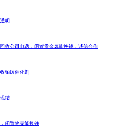
透明
回收公司电话，闲置贵金属能换钱，诚信合作
回收铂碳催化剂
现结
，闲置物品能换钱