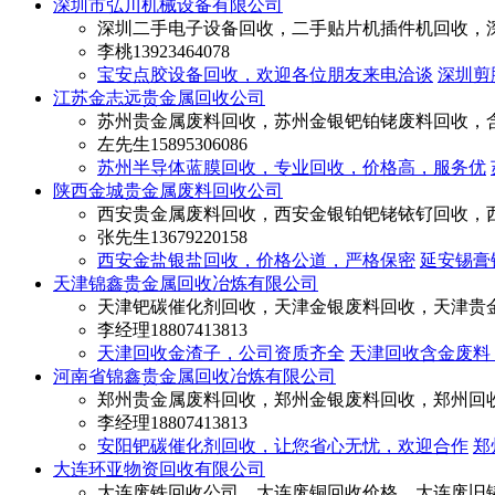
深圳市弘川机械设备有限公司
深圳二手电子设备回收，二手贴片机插件机回收，
李桃
13923464078
宝安点胶设备回收，欢迎各位朋友来电洽谈
深圳剪
江苏金志远贵金属回收公司
苏州贵金属废料回收，苏州金银钯铂铑废料回收，
左先生
15895306086
苏州半导体蓝膜回收，专业回收，价格高，服务优
陕西金城贵金属废料回收公司
西安贵金属废料回收，西安金银铂钯铑铱钌回收，
张先生
13679220158
西安金盐银盐回收，价格公道，严格保密
‌延安锡
天津锦鑫贵金属回收冶炼有限公司
天津钯碳催化剂回收，天津金银废料回收，天津贵
李经理
18807413813
天津回收金渣子，公司资质齐全
天津回收含金废料
河南省锦鑫贵金属回收冶炼有限公司
郑州贵金属废料回收，郑州金银废料回收，郑州回收i
李经理
18807413813
安阳钯碳催化剂回收，让您省心无忧，欢迎合作
郑
大连环亚物资回收有限公司
大连废铁回收公司，大连废铜回收价格，大连废旧