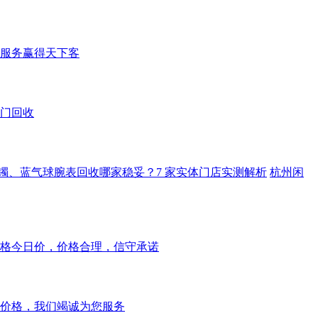
服务赢得天下客
上门回收
 手镯、蓝气球腕表回收哪家稳妥？7 家实体门店实测解析
杭州闲
格今日价，价格合理，信守承诺
价格，我们竭诚为您服务