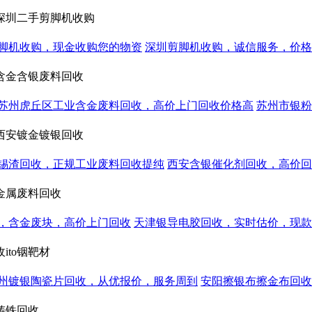
深圳二手剪脚机收购
脚机收购，现金收购您的物资
深圳剪脚机收购，诚信服务，价格
含金含银废料回收
苏州虎丘区工业含金废料回收，高价上门回收价格高
苏州市银粉
西安镀金镀银回收
膏锡渣回收，正规工业废料回收提纯
‌西安含银催化剂回收，高价
金属废料回收
，含金废块，高价上门回收
天津银导电胶回收，实时估价，现款
to铟靶材
州镀银陶瓷片回收，从优报价，服务周到
安阳擦银布擦金布回收
铸铁回收