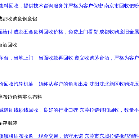
废料回收，提供技术咨询服务并严格为客户保密
南京市回收钯粉
成都收购废铜废铝
面给付
成都五金废料回收价格，免费上门看货
成都收购废旧金属
台酒回收
茅台，当地上门，当面收款再回收
遵义收购茅台酒，严格为客户
价回收汽轮机油，始终从客户的角度出发
沈阳沈北新区收购液压
碎布边角料零头布料
城缝纫线纱线回收，良好的行业口碑
东莞拉链钮扣回收，数量不
库存服装
溪镇梭织布收购，现金交易，信守承诺
东莞市东城拉链橡筋辅料