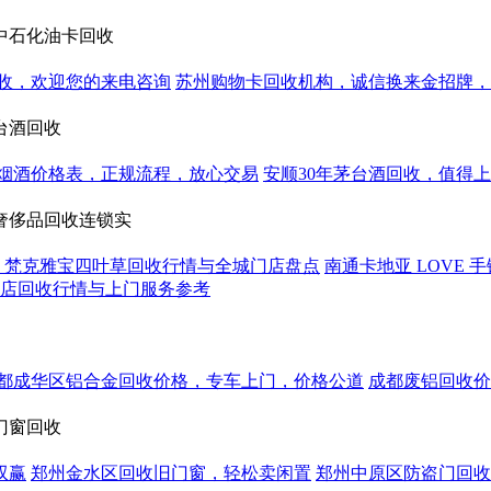
中石化油卡回收
收，欢迎您的来电咨询
苏州购物卡回收机构，诚信换来金招牌，
台酒回收
烟酒价格表，正规流程，放心交易
安顺30年茅台酒回收，值得
奢侈品回收连锁实
雅西贡、梵克雅宝四叶草回收行情与全城门店盘点
南通卡地亚 LOVE
门店回收行情与上门服务参考
都成华区铝合金回收价格，专车上门，价格公道
成都废铝回收价
门窗回收
双赢
郑州金水区回收旧门窗，轻松卖闲置
郑州中原区防盗门回收