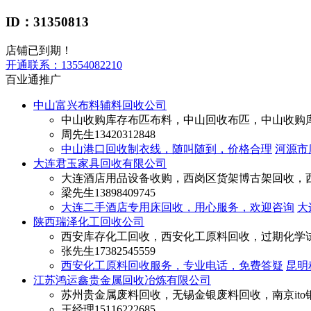
ID：31350813
店铺已到期！
开通联系：
13554082210
百业通推广
中山富兴布料辅料回收公司
中山收购库存布匹布料，中山回收布匹，中山收购
周先生
13420312848
中山港口回收制衣线，随叫随到，价格合理
河源市
大连君玉家具回收有限公司
大连酒店用品设备收购，西岗区货架博古架回收，
梁先生
13898409745
大连二手酒店专用床回收，用心服务，欢迎咨询
大
陕西瑞泽化工回收公司
西安库存化工回收，西安化工原料回收，过期化学
张先生
17382545559
西安化工原料回收服务，专业电话，免费答疑
昆明
江苏鸿运鑫贵金属回收冶炼有限公司
苏州贵金属废料回收，无锡金银废料回收，南京ito
王经理
15116222685