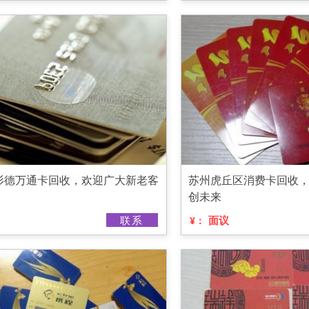
杉德万通卡回收，欢迎广大新老客
苏州虎丘区消费卡回收
创未来
联系
面议
¥：