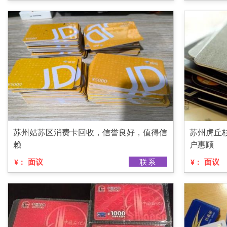
苏州姑苏区消费卡回收，信誉良好，值得信
苏州虎丘
赖
户惠顾
面议
联系
面议
¥：
¥：