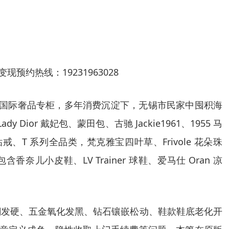
价变现
预约热线：19231963028
等国际奢品专柜，多年消费沉淀下，无锡市民家中囤积海
ady Dior 戴妃包、蒙田包、古驰 Jackie1961、1955 马
钻戒、T 系列全品类，梵克雅宝四叶草、Frivole 花朵珠
含香奈儿小皮鞋、LV Trainer 球鞋、爱马仕 Oran 凉
潮发硬、五金氧化发黑、钻石镶嵌松动、鞋款鞋底老化开