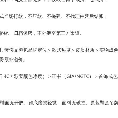
式当场打款，不压款、不拖延、不找理由延后结账；
格统一归档保密，不外泄至第三方渠道。
影响因素1. 奢侈品包包品牌定位＞款式热度＞皮质材质＞实
得额外溢价。
石 4C / 彩宝颜色净度）＞证书（GIA/NGTC）＞
；鞋面无开胶、鞋底磨损轻微、面料无破损、原装鞋盒吊牌