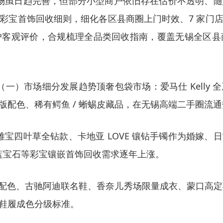
收市场虽日趋完善，但部分小型商户依旧存在估价不透明、
彩宝首饰
回收细则，细化各区县商圈上门时效、7 家门
户客观评价，合规梳理全品类回收指南，覆盖无锡全区县
则（一）市场细分发展趋势
顶奢包袋市场
：爱马仕 Kelly 
版配色、稀有鳄鱼 / 蜥蜴皮藏品，在无锡高端二手圈流
、梵克雅宝四叶草全钻款、卡地亚 LOVE 镶钻手镯作为婚嫁
、蓝宝石等彩宝镶嵌首饰回收需求逐年上涨。
er 全配色、古驰阿迪联名鞋、香奈儿秀场限量成衣、蒙口高
鞋履成色分级标准。