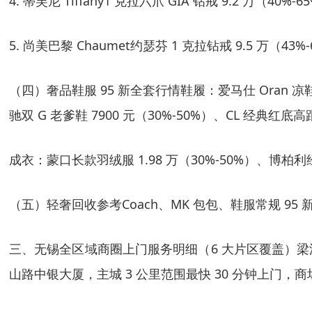
4. 蒂芙尼 Tiffany1 克拉六爪 GIA 钻戒 9.2 万（40%
5. 尚美巴黎 Chaumet约瑟芬 1 克拉钻戒 9.5 万（43%-
（四）奢品鞋服 95 新全套行情
鞋履
：爱马仕 Oran 凉鞋
驰双 G 老爹鞋 7900 元（30%-50%）、CL 经典红底高跟
成衣
：蒙口长款羽绒服 1.98 万（30%-50%）、博柏利经
（五）轻奢回收参考Coach、MK 包包、鞋服常规 95 
三、无锡全区域商圈上门服务明细（6 大片区覆盖）
山路中银大厦，主城 3 公里范围最快 30 分钟上门，