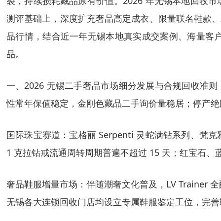
裂，持续损耗藏品原有价值。2026 年无锡本地回
测评基础上，深度扩充
奢品高定成衣、限量联名鞋款、
品行情，结合近一年无锡本地真实成交案例、海量客
品。
一、2026 无锡二手奢品市场细分发展与合规回收准
性常年保值稳定，金刚色藏品二手询价量稳居；停产绝
国际珠宝赛道
：宝格丽 Serpenti 灵蛇满钻系列
1 克拉钻戒流通周转周期普遍不超过 15 天；红宝石
奢品鞋服增量市场
：伴随潮奢文化普及，LV Train
无锡各大连锁回收门店均设立专属鞋服鉴定工位，完善