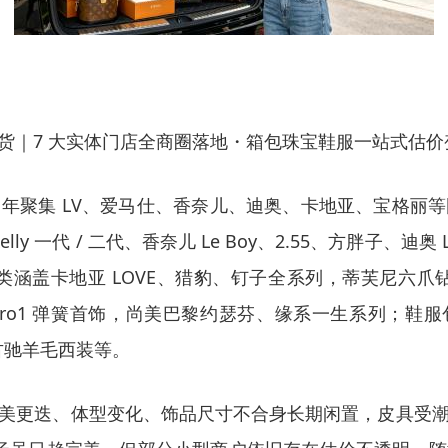
全品类回收干货｜7 大实体门店全商圈落地・箱包珠宝鞋服一站式估
年聚集 LV、爱马仕、香奈儿、迪奥、卡地亚、宝格丽
elly 一代 / 二代、香奈儿 Le Boy、2.55、方胖子、迪奥 L
；珠宝品类涵盖卡地亚 LOVE、猎豹、钉子全系列，蒂芙尼六爪
子、B.zero1 弹簧首饰，尚美巴黎约瑟芬、缘系一生系列；鞋服包
古驰羊毛西装等。
美更迭、体型变化、饰品尺寸不合身长期闲置，皮具受